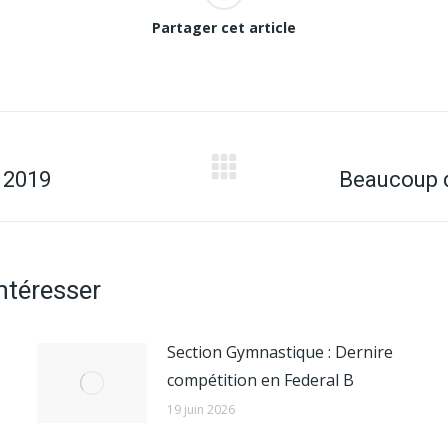
Partager cet article
n 2019
Beaucoup d
Article
suivant
:
intéresser
Section Gymnastique : Dernire
compétition en Federal B
19 juin 2026