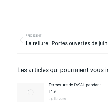
Navigation
PRÉCÉDENT
article
La reliure : Portes ouvertes de jui
Article
précédent
:
Les articles qui pourraient vous 
Fermeture de l’ASAL pendant
l’été
9 juillet 2026