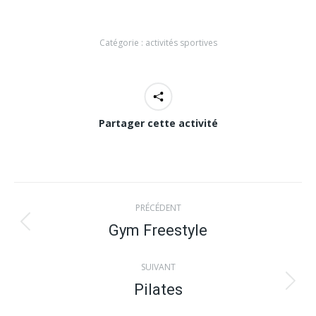
Catégorie :
activités sportives
Partager cette activité
Navigation
PRÉCÉDENT
de
Gym Freestyle
Onglet
précédent
commentaire
SUIVANT
Pilates
Projets
similaires