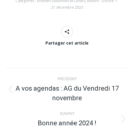
Catégories :
Activités culturelles et Loisirs
,
Reliure - Dorure
21 décembre 2023
Partager cet article
Navigation
PRÉCÉDENT
article
A vos agendas : AG du Vendredi 17
Article
novembre
précédent
:
SUIVANT
Bonne année 2024 !
Article
suivant