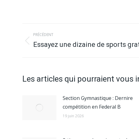
Navigation
PRÉCÉDENT
article
Essayez une dizaine de sports gra
Article
précédent
:
Les articles qui pourraient vous 
Section Gymnastique : Dernire
compétition en Federal B
19 juin 2026