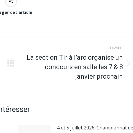
ager cet article
SUIVANT
La section Tir à l’arc organise un
concours en salle les 7 & 8
Article
suivant
janvier prochain
:
intéresser
4 et 5 juillet 2026 :Championnat d