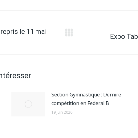
repris le 11 mai
Expo Tab
Article
suivant
:
intéresser
Section Gymnastique : Dernire
compétition en Federal B
19 juin 2026