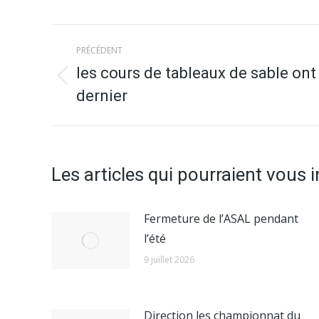
Navigation
PRÉCÉDENT
article
les cours de tableaux de sable ont 
Article
dernier
précédent
:
Les articles qui pourraient vous 
Fermeture de l’ASAL pendant
l’été
9 juillet 2026
Direction les championnat du