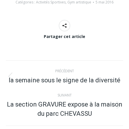
Catégories :
Activités Sportives
,
Gym artistique
5 mai 2016
Partager cet article
Navigation
PRÉCÉDENT
article
la semaine sous le signe de la diversité
Article
précédent
SUIVANT
:
La section GRAVURE expose à la maison
Article
du parc CHEVASSU
suivant
: