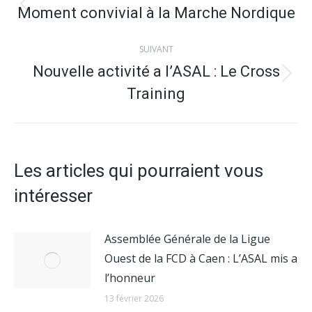
article
Moment convivial à la Marche Nordique
Article
précédent
SUIVANT
:
Nouvelle activité a l’ASAL : Le Cross
Article
Training
suivant
:
Les articles qui pourraient vous
intéresser
Assemblée Générale de la Ligue
Ouest de la FCD à Caen : L’ASAL mis a
l’honneur
13 février 2026