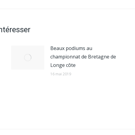
suivant
:
intéresser
Beaux podiums au
championnat de Bretagne de
Longe côte
16 mai 2019