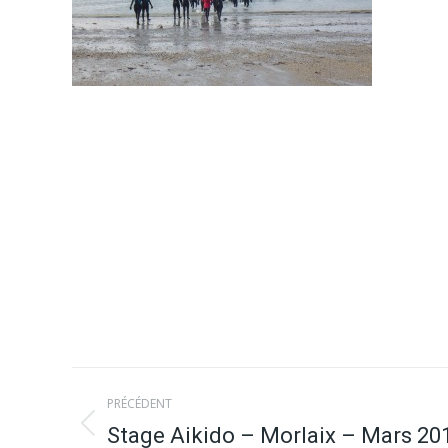
Navigation
PRÉCÉDENT
article
Stage Aikido – Morlaix – Mars 20
Article