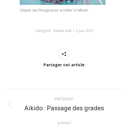
Cliquer sur l’image pour accéder à l’album
Catégorie :
Basket-ball
5 juin 2015
Partager cet article
Navigation
PRÉCÉDENT
article
Aikido : Passage des grades
Article
précédent
SUIVANT
: