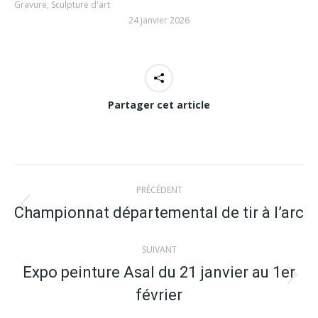
Gravure
,
Sculpture d'art
24 janvier 2026
Partager cet article
Navigation
PRÉCÉDENT
article
Championnat départemental de tir à l’arc
Article
précédent
SUIVANT
:
Expo peinture Asal du 21 janvier au 1er
Article
février
suivant