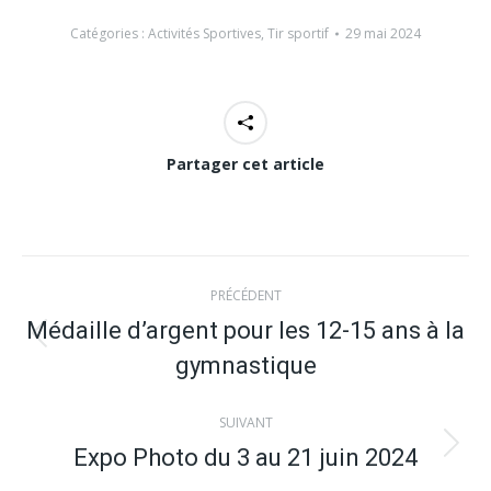
Catégories :
Activités Sportives
,
Tir sportif
29 mai 2024
Partager cet article
Navigation
PRÉCÉDENT
article
Médaille d’argent pour les 12-15 ans à la
Article
gymnastique
précédent
:
SUIVANT
Expo Photo du 3 au 21 juin 2024
Article
suivant