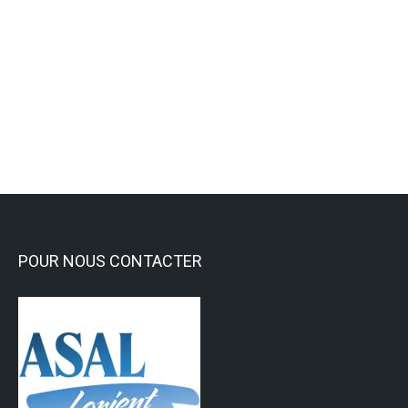
L’ASAL participe aux « Ateliers
Ouverts » les 5 et 6 septembre
Activités culturelles et Loisirs
,
Général
,
Gravure
Lire la suite
POUR NOUS CONTACTER