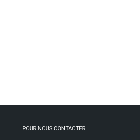
Les randonneurs de l’ASAL prenn
Activités Sportives
,
Randonnée pédestre
Lire la suite
POUR NOUS CONTACTER