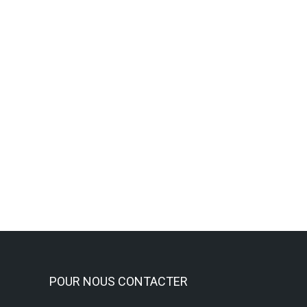
La rentrée à la section « Tir Spor
Activités Sportives
,
Tir sportif
Lire la suite
POUR NOUS CONTACTER