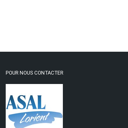
L’ASAL soutient la Littorale
Activités culturelles et Loisirs
,
Activités Sportives
,
Général
Lire la suite
POUR NOUS CONTACTER