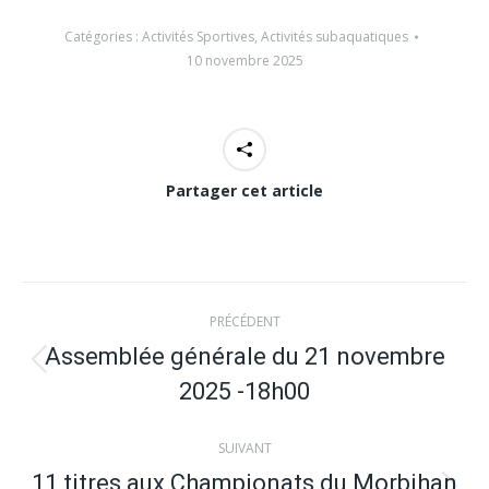
Catégories :
Activités Sportives
,
Activités subaquatiques
10 novembre 2025
Partager cet article
Navigation
PRÉCÉDENT
article
Assemblée générale du 21 novembre
Article
2025 -18h00
précédent
:
SUIVANT
11 titres aux Championats du Morbihan