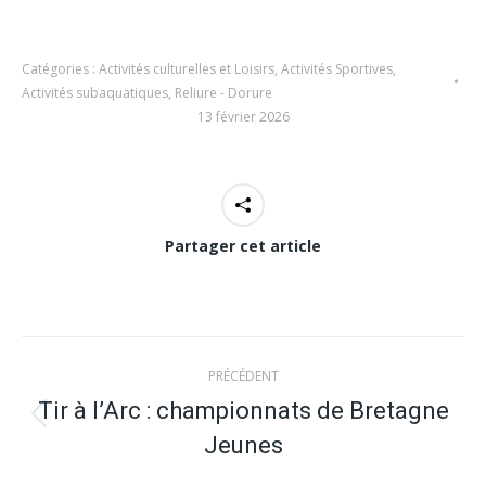
Catégories :
Activités culturelles et Loisirs
,
Activités Sportives
,
Activités subaquatiques
,
Reliure - Dorure
13 février 2026
Partager cet article
Navigation
PRÉCÉDENT
article
Tir à l’Arc : championnats de Bretagne
Article
Jeunes
précédent