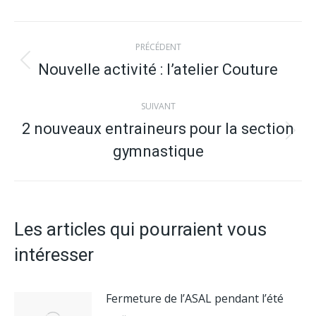
Navigation
PRÉCÉDENT
article
Nouvelle activité : l’atelier Couture
Article
précédent
SUIVANT
:
2 nouveaux entraineurs pour la section
Article
gymnastique
suivant
:
Les articles qui pourraient vous
intéresser
Fermeture de l’ASAL pendant l’été