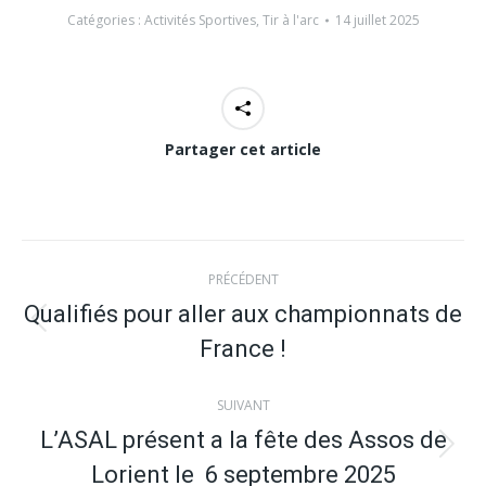
Catégories :
Activités Sportives
,
Tir à l'arc
14 juillet 2025
Partager cet article
Navigation
PRÉCÉDENT
article
Qualifiés pour aller aux championnats de
Article
France !
précédent
:
SUIVANT
L’ASAL présent a la fête des Assos de
Article
Lorient le 6 septembre 2025