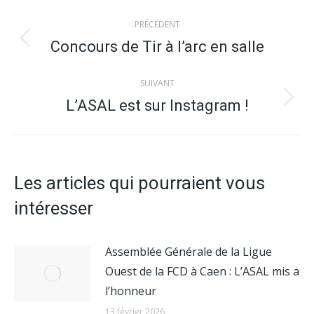
Navigation
PRÉCÉDENT
article
Concours de Tir à l’arc en salle
Article
précédent
SUIVANT
:
L’ASAL est sur Instagram !
Article
suivant
:
Les articles qui pourraient vous
intéresser
Assemblée Générale de la Ligue
Ouest de la FCD à Caen : L’ASAL mis a
l’honneur
13 février 2026