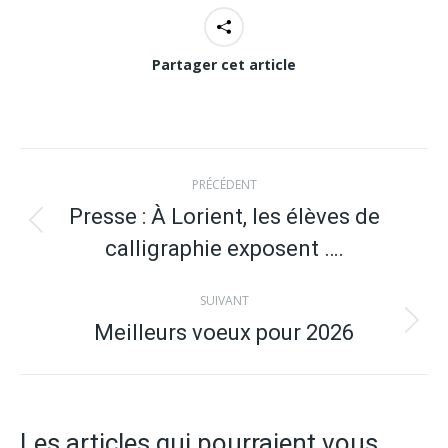
Partager cet article
Navigation
PRÉCÉDENT
article
Presse : À Lorient, les élèves de
Article
calligraphie exposent ….
précédent
:
SUIVANT
Meilleurs voeux pour 2026
Article
suivant
:
Les articles qui pourraient vous