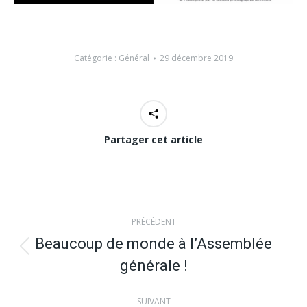
Catégorie :
Général
29 décembre 2019
Partager cet article
Navigation
PRÉCÉDENT
article
Beaucoup de monde à l’Assemblée
Article
générale !
précédent
:
SUIVANT