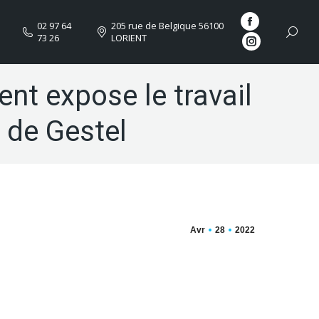
02 97 64
205 rue de Belgique 56100
La
Reche
73 26
LORIENT
page
La
:
Facebook
page
s'ouvre
ent expose le travail
Instagram
dans
s'ouvre
 de Gestel
une
dans
nouvelle
une
fenêtre
nouvelle
fenêtre
Avr
28
2022