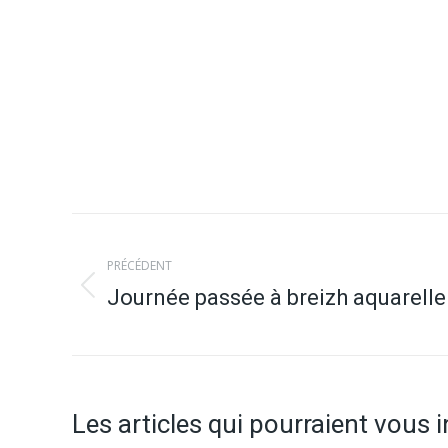
Navigation
PRÉCÉDENT
article
Journée passée à breizh aquarelle
Article
précédent
:
Les articles qui pourraient vous 