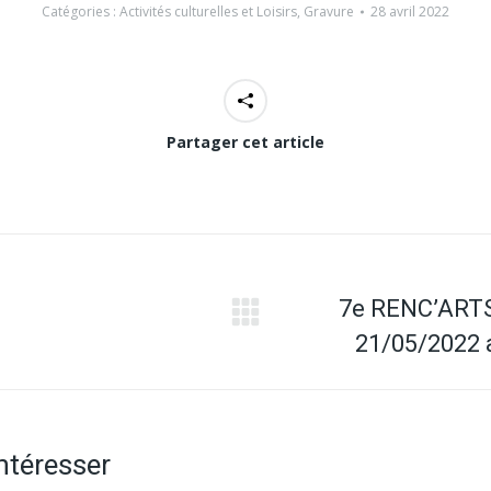
Catégories :
Activités culturelles et Loisirs
,
Gravure
28 avril 2022
Partager cet article
7e RENC’ARTS 
Article
21/05/2022
suivant
:
intéresser