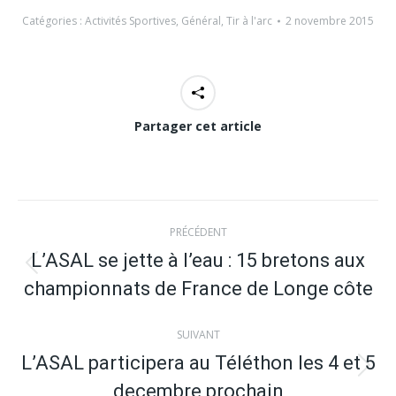
Catégories :
Activités Sportives
,
Général
,
Tir à l'arc
2 novembre 2015
Partager cet article
Navigation
PRÉCÉDENT
article
L’ASAL se jette à l’eau : 15 bretons aux
Article
championnats de France de Longe côte
précédent
:
SUIVANT
L’ASAL participera au Téléthon les 4 et 5
Article
decembre prochain