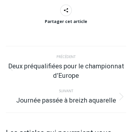
Partager cet article
Navigation
PRÉCÉDENT
article
Deux préqualifiées pour le championnat
Article
d’Europe
précédent
:
SUIVANT
Journée passée à breizh aquarelle
Article
suivant
: