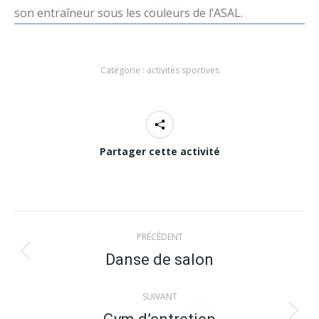
son entraîneur sous les couleurs de l’ASAL.
Catégorie :
activités sportives
Partager cette activité
Navigation
PRÉCÉDENT
de
Danse de salon
Onglet
précédent
commentaire
SUIVANT