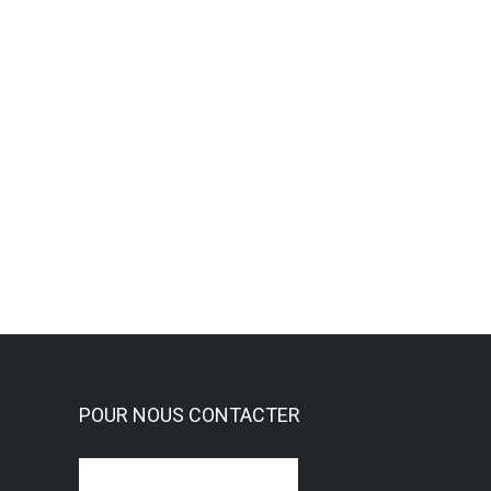
Nouvelle activité a l’ASAL : La S
Activités Sportives
,
Sophrologie
Lire la suite
POUR NOUS CONTACTER